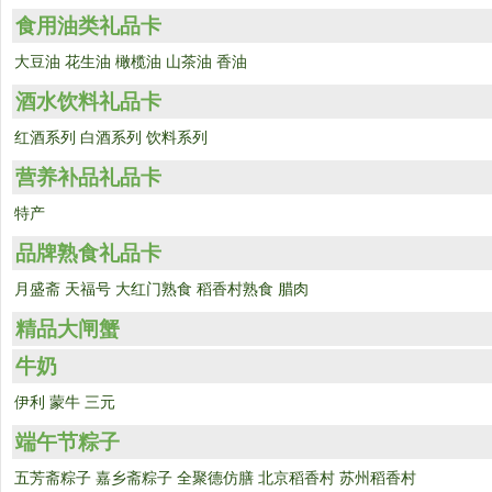
食用油类礼品卡
大豆油
花生油
橄榄油
山茶油
香油
酒水饮料礼品卡
红酒系列
白酒系列
饮料系列
营养补品礼品卡
特产
品牌熟食礼品卡
月盛斋
天福号
大红门熟食
稻香村熟食
腊肉
精品大闸蟹
牛奶
伊利
蒙牛
三元
端午节粽子
五芳斋粽子
嘉乡斋粽子
全聚德仿膳
北京稻香村
苏州稻香村