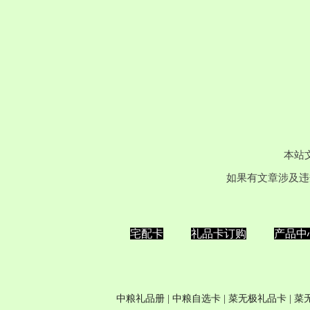
本站
如果有文章涉及违
宅配卡
礼品卡订购
产品中
中粮礼品册
|
中粮自选卡
| 菜无极
礼品卡
| 