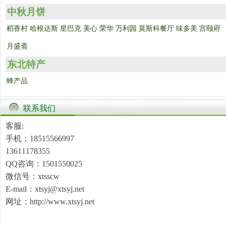
中秋月饼
稻香村
哈根达斯
星巴克
美心
荣华
万利园
莫斯科餐厅
味多美
宫颐府
月盛斋
东北特产
蜂产品
联系我们
客服:
手机：18515566997
13611178355
QQ咨询：1501550025
微信号：xtsscw
E-mail：xtsyj@xtsyj.net
网址：http://www.xtsyj.net