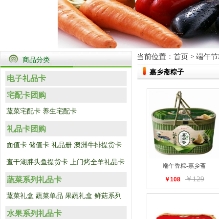
当前位置：
首页
>
端午节
商品分类
嘉乡斋粽子
电子礼品卡
宅配卡团购
蔬菜宅配卡
养生宅配卡
礼品卡团购
面值卡
储值卡
礼品册
澳洲牛排提货卡
查干湖胖头鱼提货卡
上门烤全羊礼品卡
端午香粽-嘉乡斋
￥129
蔬菜系列礼品卡
￥108
蔬菜礼盒
蔬菜单品
果蔬礼盒
鲜菇系列
水果系列礼品卡