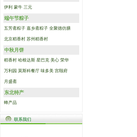
伊利
蒙牛
三元
端午节粽子
五芳斋粽子
嘉乡斋粽子
全聚德仿膳
北京稻香村
苏州稻香村
中秋月饼
稻香村
哈根达斯
星巴克
美心
荣华
万利园
莫斯科餐厅
味多美
宫颐府
月盛斋
东北特产
蜂产品
联系我们