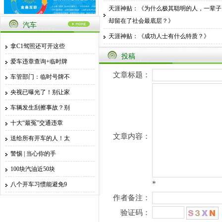
天涯神贴：《为什么极其聪明的人，一辈子
政策
却留在了社会最底层？》
汽车
防诈骗
天涯神贴：《成功人士有什么特质？》
拿C1驾照还可开这些
天涯神贴：《怎么样成为一个内心很强大的
视频展示
投稿
爱车违章查询+临时牌
人》
学习
文章标题：
车管部门：临时号牌不
天涯神贴：《富人有哪些思维是穷人所不具
备的呀？》
央视已曝光了！别让家
错把平台当本事——自毁前程
车辆发生刮擦事故？别
从小作坊到国际大企业，它用了300年
十大“最冤”交通违章
文章内容：
人必学的八大技能
送给所有开车的人！太
营销话术策略：让你成交率倍增10倍
警惕 | 当心你的手
100块汽油近50块
*
八个开车习惯能避免9
作者备注：
验证码：