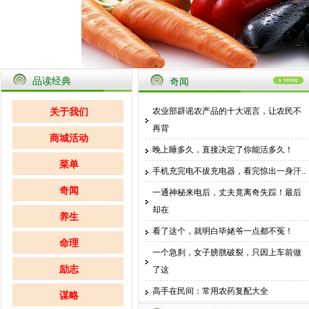
品读经典
奇闻
农业部辟谣农产品的十大谣言，让农民不
关于我们
再背
商城活动
晚上睡多久，直接决定了你能活多久！
菜单
手机充完电不拔充电器，看完惊出一身汗..
奇闻
一通神秘来电后，丈夫竟离奇失踪！最后
却在
养生
看了这个，就明白毕姥爷一点都不冤！
命理
一个急刹，女子膀胱破裂，只因上车前做
励志
了这
高手在民间：常用农药复配大全
谋略