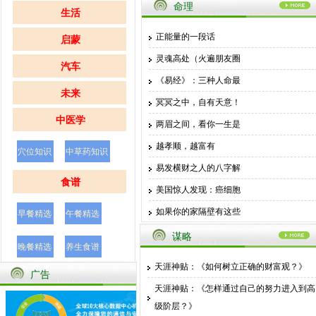
种地不赚钱的5个理由，句句心酸！（太现
命理
生活
实
正能量的一段话
启蒙
八十六分钟的 中华疆域变迁史终极完全版
灵魂高处（火遍朋友圈
安全带=生命带，女司机竟把自己轧死了！
汽车
《易经》：三种人命最
平
未来
冥冥之中，自有天意！
中医学
两眉之间，看你一生是
越孝顺，越富有
穴位知识
中草药知识
易发横财之人的八字解
食谱
美国惊人发现：癌细胞
如果你的家隔壁有这些
早餐精选
午餐精选
这生肖40岁后不是高
谋略
晚餐精选
养生食谱
这些生肖组合在一起会
天涯神贴：《如何树立正确的财富观？》
广告
漏财的面相
幼儿营养食谱
天涯神贴：《怎样通过自己的努力进入到高
级阶层？》
修真