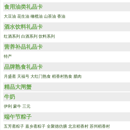
食用油类礼品卡
大豆油
花生油
橄榄油
山茶油
香油
酒水饮料礼品卡
红酒系列
白酒系列
饮料系列
营养补品礼品卡
特产
品牌熟食礼品卡
月盛斋
天福号
大红门熟食
稻香村熟食
腊肉
精品大闸蟹
牛奶
伊利
蒙牛
三元
端午节粽子
五芳斋粽子
嘉乡斋粽子
全聚德仿膳
北京稻香村
苏州稻香村