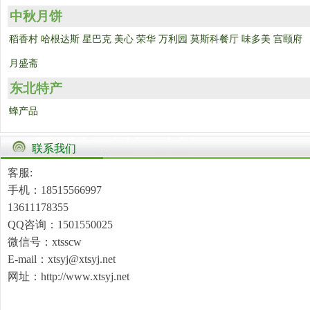
中秋月饼
稻香村
哈根达斯
星巴克
美心
荣华
万利园
莫斯科餐厅
味多美
宫颐府
月盛斋
东北特产
蜂产品
联系我们
客服:
手机：18515566997
13611178355
QQ咨询：1501550025
微信号：xtsscw
E-mail：xtsyj@xtsyj.net
网址：http://www.xtsyj.net