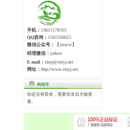
手机：
13611178355
QQ咨询：
1501550025
微信公众号：
【xtsscw】
经理微信：
yidezx
E-mail：
xtsyj@xtsyj.net
网址：
http://www.xtsyj.net
购物车
你还没有登录，需要
登录
后才能查
看。