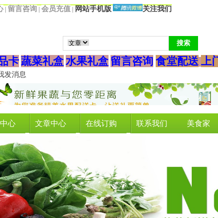
心
留言咨询
会
员充值
网站手机版
关注我们
|
|
|
品卡
蔬菜礼盒
水果礼盒
留言咨询
食堂配送
上
中心
文章中心
在线订购
联系我们
美食家