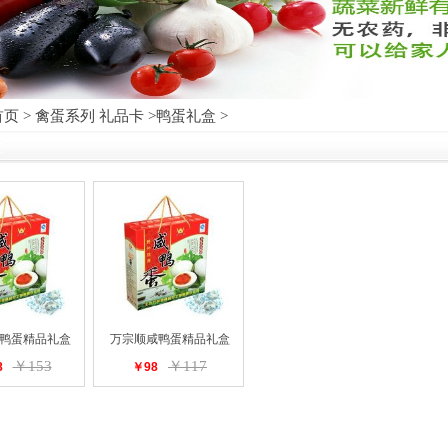
首页
>
禽蛋系列 礼品卡
>
鸭蛋礼盒
>
鸭蛋精品礼盒
万宗顺咸鸭蛋精品礼盒
￥153
￥117
8
￥98