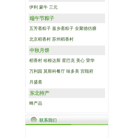
伊利
蒙牛
三元
端午节粽子
五芳斋粽子
嘉乡斋粽子
全聚德仿膳
北京稻香村
苏州稻香村
中秋月饼
稻香村
哈根达斯
星巴克
美心
荣华
万利园
莫斯科餐厅
味多美
宫颐府
月盛斋
东北特产
蜂产品
联系我们