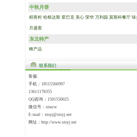
中秋月饼
稻香村
哈根达斯
星巴克
美心
荣华
万利园
莫斯科餐厅
味
月盛斋
东北特产
蜂产品
联系我们
客服:
手机：18515566997
13611178355
QQ咨询：1501550025
微信号：xtsscw
E-mail：xtsyj@xtsyj.net
网址：http://www.xtsyj.net