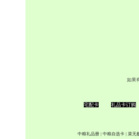
如果
宅配卡
礼品卡订购
中粮礼品册
|
中粮自选卡
| 菜无