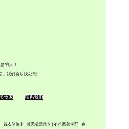
信息的人！
留言。我们会尽快处理！
美食家
联系我们
券
|
首农储值卡
| 菜无极
蔬菜卡
|
有机蔬菜宅配
|
春