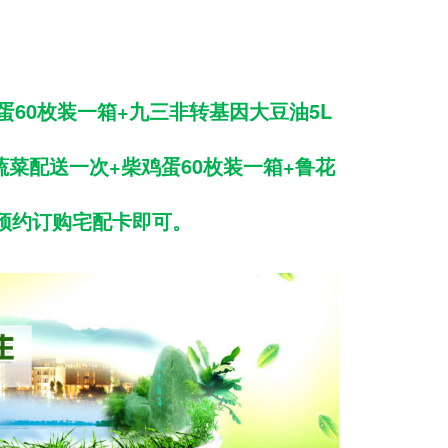
蛋60枚装一箱+九三非转基因大豆油5L
蔬菜配送一次+柴鸡蛋60枚装一箱+鲁花
，预约订购宅配卡即可。