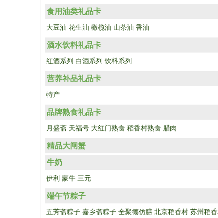
食用油类礼品卡
大豆油
花生油
橄榄油
山茶油
香油
酒水饮料礼品卡
红酒系列
白酒系列
饮料系列
营养补品礼品卡
特产
品牌熟食礼品卡
月盛斋
天福号
大红门熟食
稻香村熟食
腊肉
精品大闸蟹
牛奶
伊利
蒙牛
三元
端午节粽子
五芳斋粽子
嘉乡斋粽子
全聚德仿膳
北京稻香村
苏州稻香