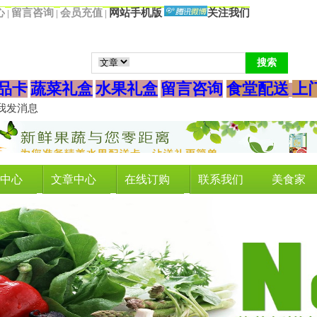
心
留言咨询
会
员充值
网站手机版
关注我们
|
|
|
品卡
蔬菜礼盒
水果礼盒
留言咨询
食堂配送
上
中心
文章中心
在线订购
联系我们
美食家