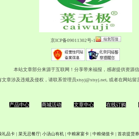
京ICP备09011302号-1
本站文章部分来源于互联网！分享带来福报，感谢提供资源
有文章涉及违规及侵权，请联系管理员
xtsyj@xtsyj.net
, 或者在网站
产品中心
商城活动
文章中心
在线订购
极
礼品卡
| 菜无忌餐厅|
小汤山有机
|
中粮家宴卡
|
中粮储值卡
|
首农提货