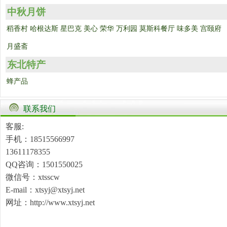
中秋月饼
稻香村
哈根达斯
星巴克
美心
荣华
万利园
莫斯科餐厅
味多美
宫颐府
月盛斋
东北特产
蜂产品
联系我们
客服:
手机：18515566997
13611178355
QQ咨询：1501550025
微信号：xtsscw
E-mail：xtsyj@xtsyj.net
网址：http://www.xtsyj.net