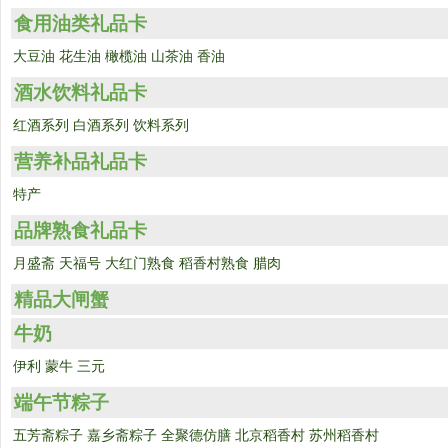
食用油类礼品卡
大豆油
花生油
橄榄油
山茶油
香油
酒水饮料礼品卡
红酒系列
白酒系列
饮料系列
营养补品礼品卡
特产
品牌熟食礼品卡
月盛斋
天福号
大红门熟食
稻香村熟食
腊肉
精品大闸蟹
牛奶
伊利
蒙牛
三元
端午节粽子
五芳斋粽子
嘉乡斋粽子
全聚德仿膳
北京稻香村
苏州稻香村