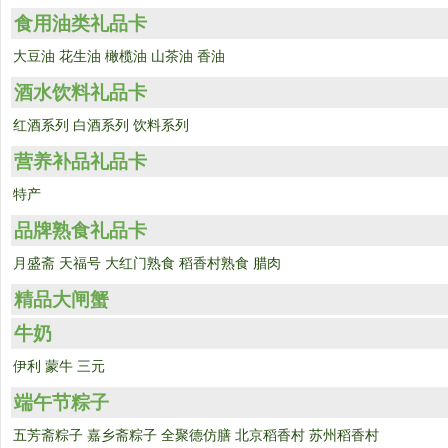
食用油类礼品卡
大豆油
花生油
橄榄油
山茶油
香油
酒水饮料礼品卡
红酒系列
白酒系列
饮料系列
营养补品礼品卡
特产
品牌熟食礼品卡
月盛斋
天福号
大红门熟食
稻香村熟食
腊肉
精品大闸蟹
牛奶
伊利
蒙牛
三元
端午节粽子
五芳斋粽子
嘉乡斋粽子
全聚德仿膳
北京稻香村
苏州稻香村