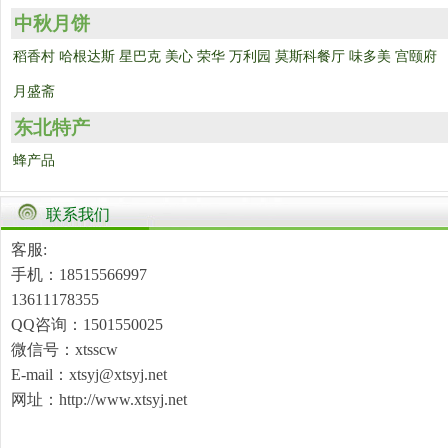
中秋月饼
稻香村
哈根达斯
星巴克
美心
荣华
万利园
莫斯科餐厅
味多美
宫颐府
月盛斋
东北特产
蜂产品
联系我们
客服:
手机：18515566997
13611178355
QQ咨询：1501550025
微信号：xtsscw
E-mail：xtsyj@xtsyj.net
网址：http://www.xtsyj.net