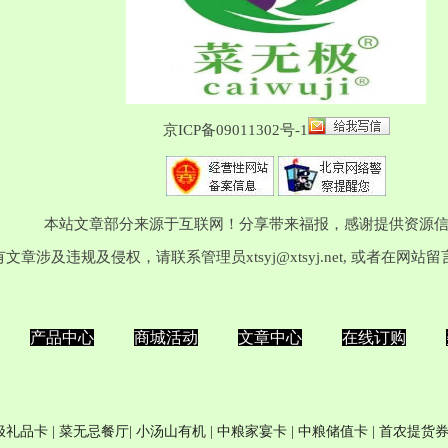
京ICP备09011302号-1
本站文章部分来源于互联网！分享带来福报，感谢提供资源
有文章涉及违规及侵权，请联系管理员
xtsyj@xtsyj.net
, 或者在网站
产品中心
商城活动
文章中心
在线订购
极
礼品卡
| 菜无忌餐厅|
小汤山有机
|
中粮家宴卡
|
中粮储值卡
|
首农提货