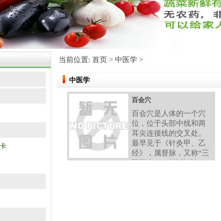
当前位置:
首页
>
中医学
>
中医学
百会穴
百会穴是人体的一个穴
位，位于头部中线和两
耳尖连接线的交叉处。
最早见于《针灸甲、乙
卡
经》，属督脉，又称“三
阳五会”。《艾菜编》
云：“三阳五会，五言百
也”，意为百脉相通。百
会穴是临床上最常用的
穴位之一，因为