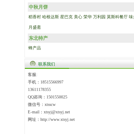
中秋月饼
稻香村
哈根达斯
星巴克
美心
荣华
万利园
莫斯科餐厅
味
月盛斋
东北特产
蜂产品
联系我们
客服:
手机：18515566997
13611178355
QQ咨询：1501550025
微信号：xtsscw
E-mail：xtsyj@xtsyj.net
网址：http://www.xtsyj.net