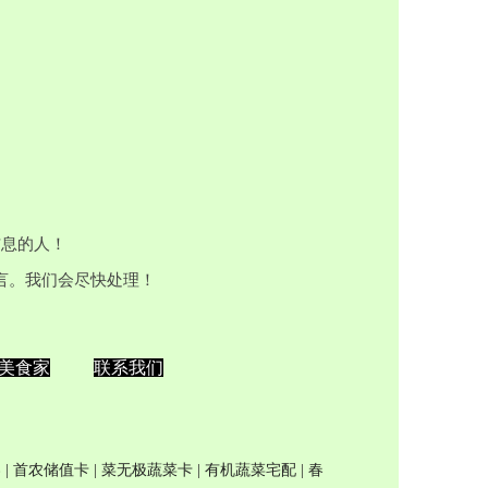
信息的人！
留言。我们会尽快处理！
美食家
联系我们
券
|
首农储值卡
| 菜无极
蔬菜卡
|
有机蔬菜宅配
|
春