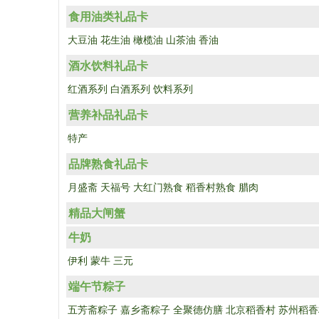
食用油类礼品卡
大豆油
花生油
橄榄油
山茶油
香油
酒水饮料礼品卡
红酒系列
白酒系列
饮料系列
营养补品礼品卡
特产
品牌熟食礼品卡
月盛斋
天福号
大红门熟食
稻香村熟食
腊肉
精品大闸蟹
牛奶
伊利
蒙牛
三元
端午节粽子
五芳斋粽子
嘉乡斋粽子
全聚德仿膳
北京稻香村
苏州稻香