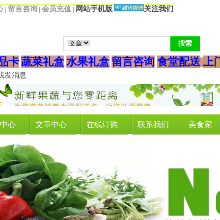
心
留言咨询
会
员充值
网站手机版
关注我们
|
|
|
品卡
蔬菜礼盒
水果礼盒
留言咨询
食堂配送
上
中心
文章中心
在线订购
联系我们
美食家