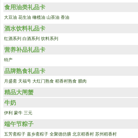
食用油类礼品卡
大豆油
花生油
橄榄油
山茶油
香油
酒水饮料礼品卡
红酒系列
白酒系列
饮料系列
营养补品礼品卡
特产
品牌熟食礼品卡
月盛斋
天福号
大红门熟食
稻香村熟食
腊肉
精品大闸蟹
牛奶
伊利
蒙牛
三元
端午节粽子
五芳斋粽子
嘉乡斋粽子
全聚德仿膳
北京稻香村
苏州稻香村