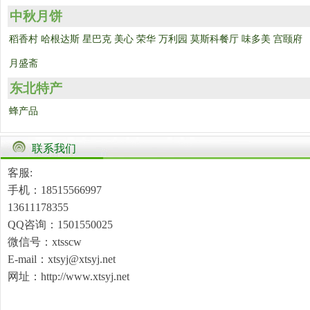
中秋月饼
稻香村
哈根达斯
星巴克
美心
荣华
万利园
莫斯科餐厅
味多美
宫颐府
月盛斋
东北特产
蜂产品
联系我们
客服:
手机：18515566997
13611178355
QQ咨询：1501550025
微信号：xtsscw
E-mail：xtsyj@xtsyj.net
网址：http://www.xtsyj.net