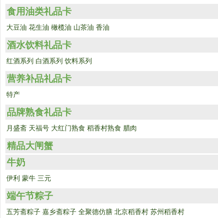
食用油类礼品卡
大豆油
花生油
橄榄油
山茶油
香油
酒水饮料礼品卡
红酒系列
白酒系列
饮料系列
营养补品礼品卡
特产
品牌熟食礼品卡
月盛斋
天福号
大红门熟食
稻香村熟食
腊肉
精品大闸蟹
牛奶
伊利
蒙牛
三元
端午节粽子
五芳斋粽子
嘉乡斋粽子
全聚德仿膳
北京稻香村
苏州稻香村