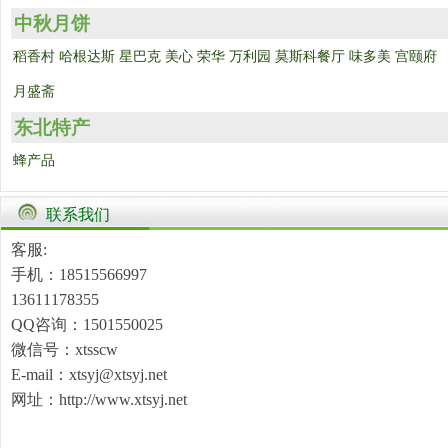
中秋月饼
稻香村
哈根达斯
星巴克
美心
荣华
万利园
莫斯科餐厅
味多美
宫颐府
月盛斋
东北特产
蜂产品
联系我们
客服:
手机：18515566997
13611178355
QQ咨询：1501550025
微信号：xtsscw
E-mail：xtsyj@xtsyj.net
网址：http://www.xtsyj.net