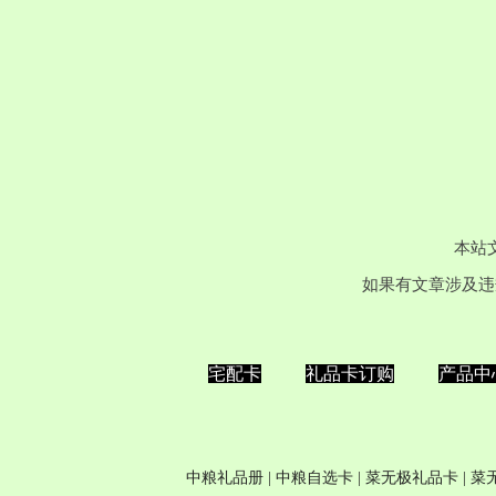
本站
如果有文章涉及违
宅配卡
礼品卡订购
产品中
中粮礼品册
|
中粮自选卡
| 菜无极
礼品卡
| 