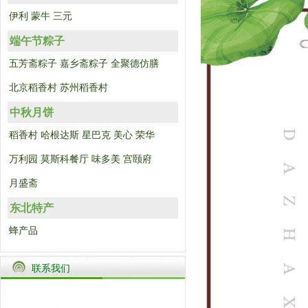
伊利
蒙牛
三元
端午节粽子
五芳斋粽子
嘉乡斋粽子
全聚德仿膳
北京稻香村
苏州稻香村
中秋月饼
稻香村
哈根达斯
星巴克
美心
荣华
万利园
莫斯科餐厅
味多美
宫颐府
月盛斋
东北特产
蜂产品
联系我们