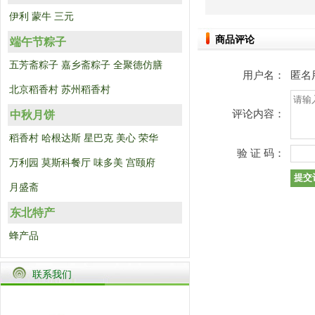
伊利
蒙牛
三元
商品评论
端午节粽子
五芳斋粽子
嘉乡斋粽子
全聚德仿膳
用户名：
匿名
北京稻香村
苏州稻香村
评论内容：
中秋月饼
稻香村
哈根达斯
星巴克
美心
荣华
验 证 码：
万利园
莫斯科餐厅
味多美
宫颐府
月盛斋
东北特产
蜂产品
联系我们