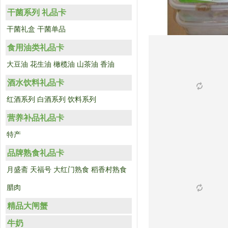
干菌系列 礼品卡
干菌礼盒
干菌单品
食用油类礼品卡
大豆油
花生油
橄榄油
山茶油
香油
酒水饮料礼品卡
红酒系列
白酒系列
饮料系列
营养补品礼品卡
特产
品牌熟食礼品卡
月盛斋
天福号
大红门熟食
稻香村熟食
腊肉
精品大闸蟹
牛奶