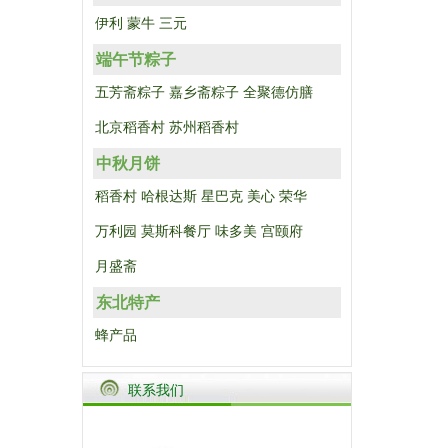
伊利
蒙牛
三元
端午节粽子
五芳斋粽子
嘉乡斋粽子
全聚德仿膳
北京稻香村
苏州稻香村
中秋月饼
稻香村
哈根达斯
星巴克
美心
荣华
万利园
莫斯科餐厅
味多美
宫颐府
月盛斋
东北特产
蜂产品
联系我们