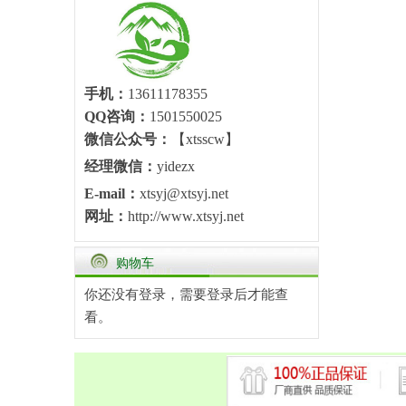
手机：
13611178355
QQ咨询：
1501550025
微信公众号：
【xtsscw】
经理微信：
yidezx
E-mail：
xtsyj@xtsyj.net
网址：
http://www.xtsyj.net
购物车
你还没有登录，需要
登录
后才能查
看。