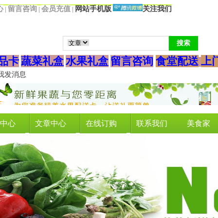
心
留言咨询
会
员充值
网站手机版
关注我们
|
|
|
品卡
蔬菜礼盒
水果礼盒
留言咨询
食堂配送
上
中心
文章中心
在线订购
联系我们
美食家