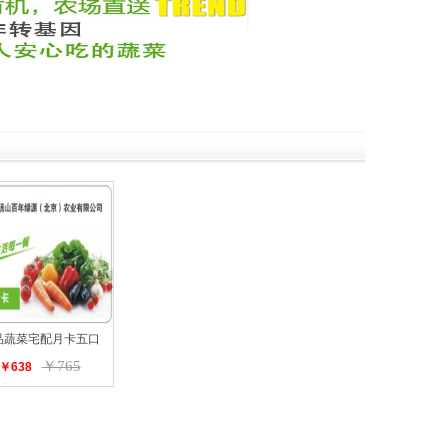
品蔬菜宅配月卡五口
￥765
￥638