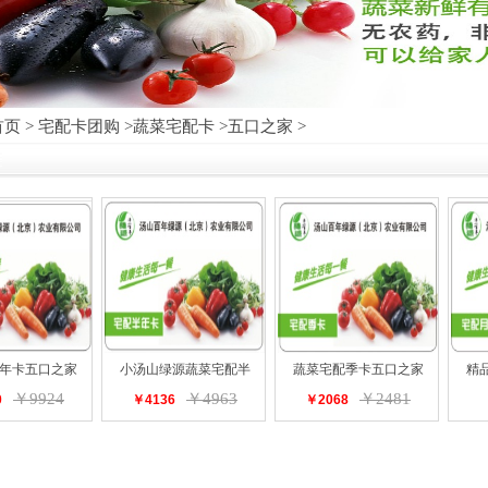
首页
>
宅配卡团购
>
蔬菜宅配卡
>
五口之家
>
年卡五口之家
小汤山绿源蔬菜宅配半
蔬菜宅配季卡五口之家
精
￥9924
￥4963
￥2481
0
￥4136
￥2068